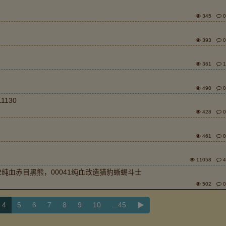
345
0
393
0
361
1
490
0
1130
428
0
461
0
11058
4
02纯血赤目黑熊，00041纯血改造猎豹蜥蜴斗士
502
0
4
5
6
7
8
9
10
...45
▶