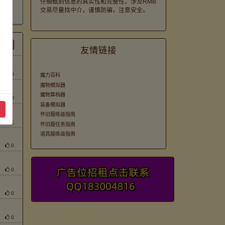
仔细甄别信息的真实性和完整性，涉及RMB
交易尽量找中介，谨慎防骗，注意安全。
。
间
友情链接
0
魔力百科
魔物模拟器
魔物算档器
0
装备模拟器
怀旧服练级指南
1
怀旧服任务指南
道具服练级指南
0
0
0
0