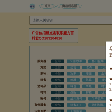
首页
魔易所客服
广告位招租点击联系魔力百
科君QQ183204816
服务器：
全部
怀旧牧羊
怀旧金牛
方式：
全部
出售
收购
代练
宠物：
全部
攻宠
魔宠
血宠
装备：
全部
武器
防具
首饰
消耗品：
全部
料理
血瓶
时水
材料：
全部
挖掘
狩猎
伐木
账号：
全部
战斗系号
生产系号
有偿服务：
全部
装备加工
药剂制作
玩家互助：
全部
无偿服务