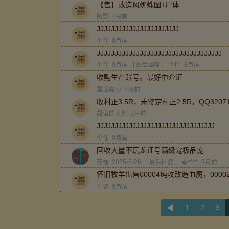
【售】改造风蜘蛛图+尸体
阿飘
7月前
JJJJJJJJJJJJJJJJJJJJJJJ
个性
8月前
JJJJJJJJJJJJJJJJJJJJJJJJJJJJJJJJJJJ
个性
9月前
| 最后回复：
个性
8月前
收购生产账号。最好中介证
重返魔力
8月前
收村正3.5R，未鉴定村正2.5R，QQ32071
靠谱的大熊
8月前
JJJJJJJJJJJJJJJJJJJJJJJJJJJJJJJJJ
个性
9月前
回收大量不玩龙证号满级宠极品宠
存在
2025-5-26
| 最后回复：
�****
9月前
怀旧牧羊出售00004纯攻改造血魔，000
牛记
9月前
◀
1
2
3