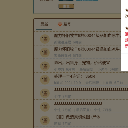
重置
最新
精华
魔力怀旧牧羊8档00044级品加血冰牛
孤独逍遥君
6月前
魔力怀旧牧羊8档00044级品加血冰牛
孤独逍遥君
6月前
退出，出售身上宠物，价格便宜
小帅哥
6月前
| 最后回复：
小帅哥
6月前
处理一个4连证： 350R
h星崽
2024-10-9
| 最后回复：
h星崽
6月前
JJJJJJJJJJJJJJJJJJJJJJJJJJJJJJJJJJJJJ
个性
7月前
JJJJJJJJJJJJJJJJJJJJJJJJ
个性
7月前
| 最后回复：
个性
7月前
【售】改造风蜘蛛图+尸体
阿飘
7月前