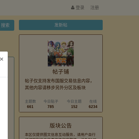
登录
注册
发新帖
搜索
×
帖子铺
帖子仅支持发布国服交易信息内容，
其他内容请移步另外分区及板块
主题数
今日贴子
今日主题
在线
661
785
152
6234
版块公告
本区仅提供图文信息互动服务，请用户自行