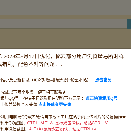
2023年8月17日优化，修复部分用户浏览魔易所时样
帖子铺
式错乱，配色不对等问题。：
怀旧双子
道具电信
道具网通
时长
★维护及更新记录（可将对魔易所建议评论至本帖）：
点击查阅
任务队宠
王宠赛宠
PK宠
★完成以下两个步骤，便于相互联系★
水晶
PK装
1.添加QQ号，在帖子标题及用户昵称下方展示 ：
点击快速添加Q号
技能草
精华
改图
其他消耗品
魔币(游戏币)
2.上传并替换个人头像:
点击快速变更头像
宝石
任务
服务系号
采集系号
★利用电脑端QQ或者微信自带截图工具在帖子内上传图片的简易操作★
1.利用QQ截图：
CTRL+ALT+A+鼠标双击确认，粘贴CTRL+V
料理烹饪
物品鉴定
救死扶伤
带路开门
2.利用微信截图：
ALT+A+鼠标双击确认，粘贴CTRL+V