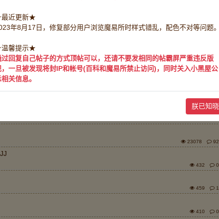
★最近更新★
2023年8月17日，修复部分用户浏览魔易所时样式错乱，配色不对等问题
排序：
回帖时
★温馨提示★
通过回复自己帖子的方式顶帖可以，还请不要发相同的帖霸屏严重违反版
，属性拉满，不掉血攻防，随机分布也很棒！
规，一旦被发现将封IP和帐号(百科和魔易所禁止访问)，同时关入小黑屋公
417
0
示相关信息。
，属性拉满，不掉血攻防，随机分布也很棒！
308
0
朕已知晓
715
7
23078
92
JJ
432
0
459
1
410
0