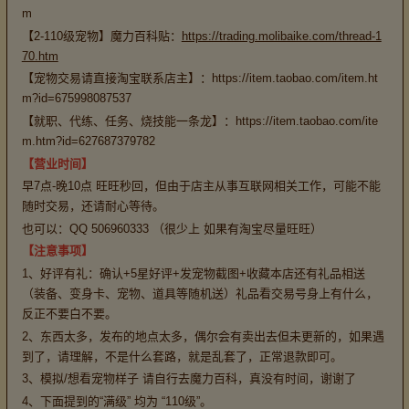
m
【2-110级宠物】魔力百科贴：
https://trading.molibaike.com/thread-1
70.htm
【宠物交易请直接淘宝联系店主】：https://item.taobao.com/item.ht
m?id=675998087537
【就职、代练、任务、烧技能一条龙】：https://item.taobao.com/ite
m.htm?id=627687379782
【营业时间】
早7点-晚10点 旺旺秒回，但由于店主从事互联网相关工作，可能不能
随时交易，还请耐心等待。
也可以：QQ 506960333 （很少上 如果有淘宝尽量旺旺）
【注意事项】
1、好评有礼：确认+5星好评+发宠物截图+收藏本店还有礼品相送
（装备、变身卡、宠物、道具等随机送）礼品看交易号身上有什么，
反正不要白不要。
2、东西太多，发布的地点太多，偶尔会有卖出去但未更新的，如果遇
到了，请理解，不是什么套路，就是乱套了，正常退款即可。
3、模拟/想看宠物样子 请自行去魔力百科，真没有时间，谢谢了
4、下面提到的“满级” 均为 “110级”。