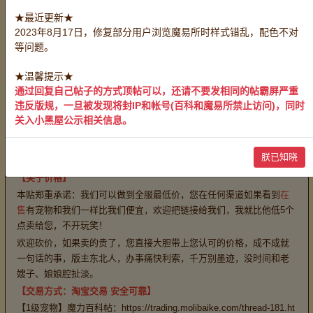
【前言】
★最近更新★
忠义堂家族几个朋友都A了，机缘巧合由我来负责销售，由于本人不懂
2023年8月17日，修复部分用户浏览魔易所时样式错乱，配色不对
市场价格，所以尽自己所能去评估（评估于2023年底，但由于宠物种
等问题。
类太多，每种宠物又有不同档位，所以很难让所有人满意），后发现
价格每天都有浮动，一些宠物又躺枪，每个人对宠物的定价都不一
★温馨提示★
样，加之要出售宠物有千只，我只有一个选择，就是躺平，所以价格
通过回复自己帖子的方式顶帖可以，还请不要发相同的帖霸屏严重
不在更新，不在调整，仅供参考！
违反版规，一旦被发现将封IP和帐号(百科和魔易所禁止访问)，同时
【情怀】
本人实属是一枚石器时代骨灰级玩家，从初中玩到怀旧，可
关入小黑屋公示相关信息。
惜倒闭了，但对人龙、红暴、机暴还是深有感情，不买东西来扯扯石
器时代的也欢迎，实在太怀念了。已经扯上了几个，哈哈，我当年在
朕已知晓
中国网通一，永恒家园家族。
【关于价格】
本贴郑重承诺：我们可以做到全服最低价，您在任何渠道如果看到
在
售
有宠物和我们一样比我们便宜，欢迎把链接给我们，我就比他低5个
点卖给您，不开玩笑！
欢迎砍价，如果卖的贵了，您直接大胆带上您认可的价格，成不成就
一句话的事，版主东北人，办事痛快利索，千万别墨迹，没时间和老
嫂子、娘娘腔扯淡。
【交易方式：淘宝交易 安全可靠】
【1级宠物】魔力百科帖：https://trading.molibaike.com/thread-181.ht