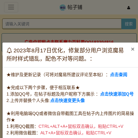
帖子铺
搜索
广告位招租点击联系魔力百科君QQ183204816
×
2023年8月17日优化，修复部分用户浏览魔易
所时样式错乱，配色不对等问题。：
【特价1级宠物】【特价手工代练】螳螂水龙黄蜂改僵地
狱火刀巨人火冰地风牛白蓝UD白绿红蓝鬼死神纯白水蓝
怀旧牧羊
出售
攻宠
魔宠
血宠
任务队宠
王宠赛宠
PK宠
★维护及更新记录（可将对魔易所建议评论至本帖）：
点击查阅
wangziyi129
2022-11-2
51837
QQ：
506960333
★完成以下两个步骤，便于相互联系★
1.添加QQ号，在帖子标题及用户昵称下方展示 ：
点击快速添加Q号
2.上传并替换个人头像:
点击快速变更头像
【感谢大家信任，本店月平均交易百单以上，每一单都已回帖方式显
示（经常忙漏写），请放心采购】
★利用电脑端QQ或者微信自带截图工具在帖子内上传图片的简易操
确定买的直接加微信 prince129
作★
确定买的直接加微信 prince129
1.利用QQ截图：
CTRL+ALT+A+鼠标双击确认，粘贴CTRL+V
确定买的直接加微信 prince129
2.利用微信截图：
ALT+A+鼠标双击确认，粘贴CTRL+V