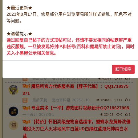
账号：
全部
战斗系号
生产系号
服务系号
★最近更新★
采集系号
2023年8月17日，修复部分用户浏览魔易所时样式错乱，配色不对
有偿服务：
全部
装备加工
药剂制作
料理烹饪
等问题。
物品鉴定
救死扶伤
带路开门
玩家互助：
全部
无偿服务
★温馨提示★
重置
通过回复自己帖子的方式顶帖可以，还请不要发相同的帖霸屏严重
违反版规，一旦被发现将封IP和帐号(百科和魔易所禁止访问)，同时
关入小黑屋公示相关信息。
最新
精华
排序：
回帖时间
魔易所官方中介服务商【老淡】唯一QQ38387541
朕已知晓
1，承接全区服中介业务。
| 最后回复：
魔力百科君
2025-1-10
42378
14
3
魔易所官方代练服务商【胖子代练】：QQ1716375
371
| 最后回复：
魔力百科君
2025-1-10
123668
11
1
专业美术【一平】游戏图片视频设计QQ719627998
一平设计
2023-3-5
22462
0
1
【特价】怀旧高级宠物自选超市，螳螂水龙黄蜂改僵
地狱火刀巨人火冰地风牛白蓝UD白绿红蓝鬼死神纯白水
蓝