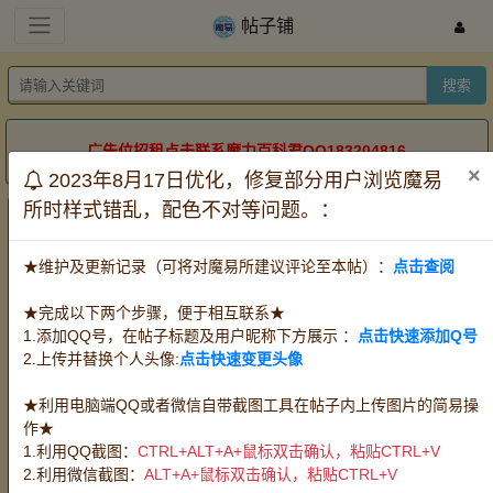
帖子铺
搜索
广告位招租点击联系魔力百科君QQ183204816
×
2023年8月17日优化，修复部分用户浏览魔易
所时样式错乱，配色不对等问题。：
帖子铺
服务器：
全部
怀旧牧羊
怀旧金牛
怀旧双子
★维护及更新记录（可将对魔易所建议评论至本帖）：
点击查阅
道具电信
道具网通
时长
方式：
全部
出售
收购
代练
★完成以下两个步骤，便于相互联系★
宠物：
全部
攻宠
魔宠
血宠
任务队宠
1.添加QQ号，在帖子标题及用户昵称下方展示 ：
点击快速添加Q号
王宠赛宠
PK宠
2.上传并替换个人头像:
点击快速变更头像
装备：
全部
武器
防具
首饰
水晶
PK
装
★利用电脑端QQ或者微信自带截图工具在帖子内上传图片的简易操
消耗品：
全部
料理
血瓶
时水
技能草
作★
精华
改图
其他消耗品
魔币(游戏币)
1.利用QQ截图：
CTRL+ALT+A+鼠标双击确认，粘贴CTRL+V
材料：
全部
挖掘
狩猎
伐木
宝石
任
2.利用微信截图：
ALT+A+鼠标双击确认，粘贴CTRL+V
务