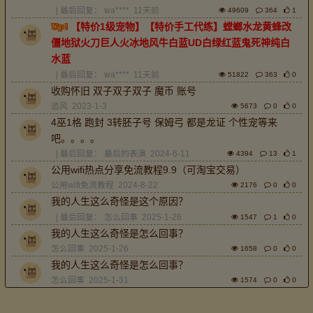
| 最后回复：
wa****
11天前
49609
364
1
【特价1级宠物】【特价手工代练】螳螂水龙黄蜂改
僵地狱火刀巨人火冰地风牛白蓝UD白绿红蓝鬼死神纯白
水蓝
| 最后回复：
wa****
11天前
51822
363
0
收购怀旧 双子双子双子 魔币 账号
追风
2023-1-3
5673
0
0
4巫1格 跑封 3转胚子号 保姆弓 都是龙证 个性宠等来
吧。。。。
| 最后回复：
最后的表演
2024-6-11
4394
13
1
公用wifi热点分享免流教程9.9（可淘宝交易）
公用wifi免流教程
2024-8-22
2176
0
0
我的人生这么奇怪是这个原因？
| 最后回复：
怎么回事
2025-1-26
1547
1
0
我的人生这么奇怪是怎么回事？
怎么回事
2025-1-26
1658
0
0
我的人生这么奇怪是怎么回事？
怎么回事
2025-1-31
1574
0
0