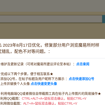
2023年8月17日优化，修复部分用户浏览魔易所时样
帖子铺
式错乱，配色不对等问题。：
怀旧双子
道具电信
道具网通
时长
★维护及更新记录（可将对魔易所建议评论至本帖）：
点击查阅
任务队宠
王宠赛宠
PK宠
★完成以下两个步骤，便于相互联系★
水晶
PK装
1.添加QQ号，在帖子标题及用户昵称下方展示 ：
点击快速添加Q号
技能草
精华
改图
其他消耗品
魔币(游戏币)
2.上传并替换个人头像:
点击快速变更头像
宝石
任务
服务系号
采集系号
★利用电脑端QQ或者微信自带截图工具在帖子内上传图片的简易操作★
1.利用QQ截图：
CTRL+ALT+A+鼠标双击确认，粘贴CTRL+V
料理烹饪
物品鉴定
救死扶伤
带路开门
2.利用微信截图：
ALT+A+鼠标双击确认，粘贴CTRL+V