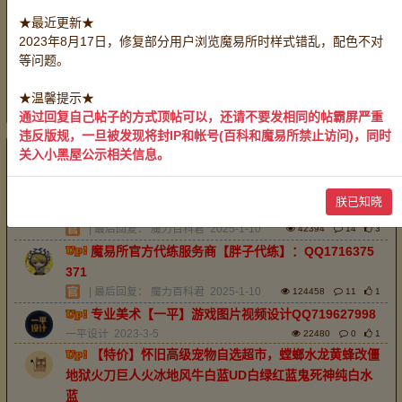
账号：
全部
战斗系号
生产系号
服务系号
★最近更新★
采集系号
2023年8月17日，修复部分用户浏览魔易所时样式错乱，配色不对
有偿服务：
全部
装备加工
药剂制作
料理烹饪
等问题。
物品鉴定
救死扶伤
带路开门
玩家互助：
全部
无偿服务
★温馨提示★
重置
通过回复自己帖子的方式顶帖可以，还请不要发相同的帖霸屏严重
违反版规，一旦被发现将封IP和帐号(百科和魔易所禁止访问)，同时
关入小黑屋公示相关信息。
最新
精华
排序：
回帖时间
魔易所官方中介服务商【老淡】唯一QQ38387541
朕已知晓
1，承接全区服中介业务。
| 最后回复：
魔力百科君
2025-1-10
42394
14
3
魔易所官方代练服务商【胖子代练】：QQ1716375
371
| 最后回复：
魔力百科君
2025-1-10
124458
11
1
专业美术【一平】游戏图片视频设计QQ719627998
一平设计
2023-3-5
22480
0
1
【特价】怀旧高级宠物自选超市，螳螂水龙黄蜂改僵
地狱火刀巨人火冰地风牛白蓝UD白绿红蓝鬼死神纯白水
蓝