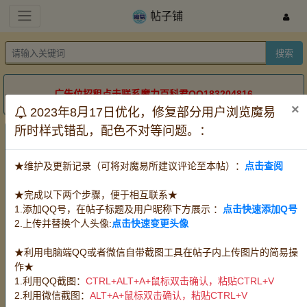
帖子铺
搜索
广告位招租点击联系魔力百科君QQ183204816
×
2023年8月17日优化，修复部分用户浏览魔易
所时样式错乱，配色不对等问题。：
帖子铺
服务器：
全部
怀旧牧羊
怀旧金牛
怀旧双子
★维护及更新记录（可将对魔易所建议评论至本帖）：
点击查阅
道具电信
道具网通
时长
方式：
全部
出售
收购
代练
★完成以下两个步骤，便于相互联系★
宠物：
全部
攻宠
魔宠
血宠
任务队宠
1.添加QQ号，在帖子标题及用户昵称下方展示 ：
点击快速添加Q号
王宠赛宠
PK宠
2.上传并替换个人头像:
点击快速变更头像
装备：
全部
武器
防具
首饰
水晶
PK
装
★利用电脑端QQ或者微信自带截图工具在帖子内上传图片的简易操
消耗品：
全部
料理
血瓶
时水
技能草
作★
精华
改图
其他消耗品
魔币(游戏币)
1.利用QQ截图：
CTRL+ALT+A+鼠标双击确认，粘贴CTRL+V
材料：
全部
挖掘
狩猎
伐木
宝石
任
2.利用微信截图：
ALT+A+鼠标双击确认，粘贴CTRL+V
务