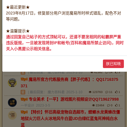
账号：
全部
战斗系号
生产系号
服务系号
★最近更新★
采集系号
2023年8月17日，修复部分用户浏览魔易所时样式错乱，配色不对
有偿服务：
全部
装备加工
药剂制作
料理烹饪
等问题。
物品鉴定
救死扶伤
带路开门
玩家互助：
全部
无偿服务
★温馨提示★
重置
通过回复自己帖子的方式顶帖可以，还请不要发相同的帖霸屏严重
违反版规，一旦被发现将封IP和帐号(百科和魔易所禁止访问)，同时
关入小黑屋公示相关信息。
最新
精华
排序：
回帖时间
魔易所官方中介服务商【老淡】唯一QQ38387541
朕已知晓
1，承接全区服中介业务。
| 最后回复：
魔力百科君
2025-1-10
42382
14
3
魔易所官方代练服务商【胖子代练】：QQ1716375
371
| 最后回复：
魔力百科君
2025-1-10
123763
11
1
专业美术【一平】游戏图片视频设计QQ719627998
一平设计
2023-3-5
22464
0
1
【特价】怀旧高级宠物自选超市，螳螂水龙黄蜂改僵
地狱火刀巨人火冰地风牛白蓝UD白绿红蓝鬼死神纯白水
蓝