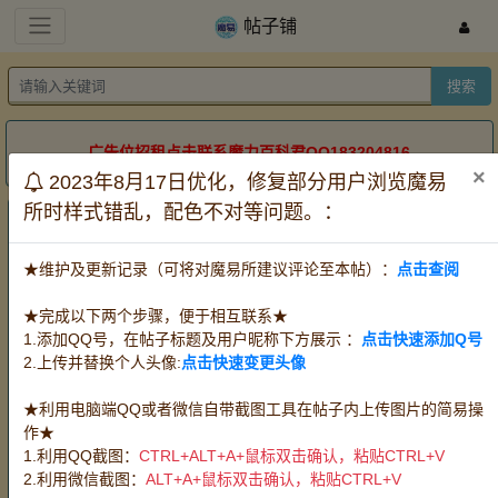
帖子铺
搜索
广告位招租点击联系魔力百科君QQ183204816
×
2023年8月17日优化，修复部分用户浏览魔易
所时样式错乱，配色不对等问题。：
帖子铺
服务器：
全部
怀旧牧羊
怀旧金牛
怀旧双子
★维护及更新记录（可将对魔易所建议评论至本帖）：
点击查阅
道具电信
道具网通
时长
方式：
全部
出售
收购
代练
★完成以下两个步骤，便于相互联系★
宠物：
全部
攻宠
魔宠
血宠
任务队宠
1.添加QQ号，在帖子标题及用户昵称下方展示 ：
点击快速添加Q号
王宠赛宠
PK宠
2.上传并替换个人头像:
点击快速变更头像
装备：
全部
武器
防具
首饰
水晶
PK
装
★利用电脑端QQ或者微信自带截图工具在帖子内上传图片的简易操
消耗品：
全部
料理
血瓶
时水
技能草
作★
精华
改图
其他消耗品
魔币(游戏币)
1.利用QQ截图：
CTRL+ALT+A+鼠标双击确认，粘贴CTRL+V
材料：
全部
挖掘
狩猎
伐木
宝石
任
2.利用微信截图：
ALT+A+鼠标双击确认，粘贴CTRL+V
务