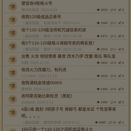
便宜收4练格斗号
随风的承诺
2023-8-24
1823
0
0
收购120级成品忍者号
| 最后回复：
乱射闯天下
2023-10-4
1549
2
0
收个110-120级法师和咒诚信卖的进
| 最后回复：
爱你一万年
2023-10-18
1471
1
0
收3个110-120级格斗保姆号卖的俩系我！
| 最后回复：
爱你一万年
2023-10-20
1524
1
0
出售 火龙 地狱使者 暴食 改木乃伊 改僵 南瓜 等队宠
利群
2023-12-10
1824
0
0
收改火刀改镰刀，有的进
J.Custom
2023-12-18
1616
0
0
收购满档金怪或0000X
嫖老杨
2024-1-22
1394
0
0
收阿斯克勒比斯杖灵（黑蛇）
nickbear
2024-2-21
1460
0
0
4巫1格 跑封 3转胚子号 保姆弓 都是龙证 个性宠等来
吧。。。。
| 最后回复：
最后的表演
2024-6-11
4395
13
1
150元收一个110-120之间的龙证格斗士