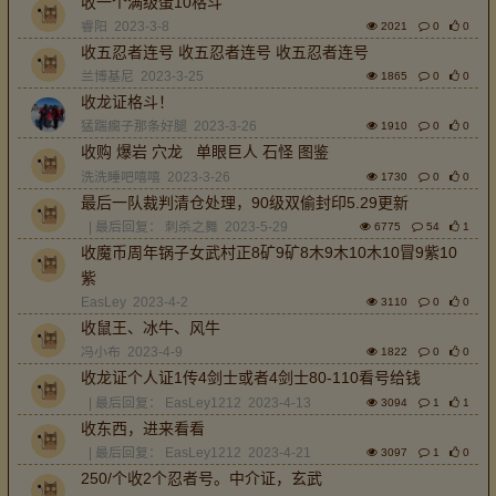
收一个满级蛋10格斗
睿阳
2023-3-8
2021
0
0
收五忍者连号 收五忍者连号 收五忍者连号
兰博基尼
2023-3-25
1865
0
0
收龙证格斗！
猛踹瘸子那条好腿
2023-3-26
1910
0
0
收购 爆岩 穴龙 单眼巨人 石怪 图鉴
洗洗睡吧嘻嘻
2023-3-26
1730
0
0
最后一队裁判清仓处理，90级双偷封印5.29更新
| 最后回复：
刺杀之舞
2023-5-29
6775
54
1
收魔币周年锅子女武村正8矿9矿8木9木10木10冒9紫10
紫
EasLey
2023-4-2
3110
0
0
收鼠王、冰牛、风牛
冯小布
2023-4-9
1822
0
0
收龙证个人证1传4剑士或者4剑士80-110看号给钱
| 最后回复：
EasLey1212
2023-4-13
3094
1
1
收东西，进来看看
| 最后回复：
EasLey1212
2023-4-21
3097
1
0
250/个收2个忍者号。中介证，玄武