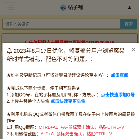
帖子铺
搜索
广告位招租点击联系魔力百科君QQ183204816
×
2023年8月17日优化，修复部分用户浏览魔易
所时样式错乱，配色不对等问题。：
帖子铺
服务器：
全部
怀旧牧羊
怀旧金牛
怀旧双子
★维护及更新记录（可将对魔易所建议评论至本帖）：
点击查阅
道具电信
道具网通
时长
方式：
全部
出售
收购
代练
★完成以下两个步骤，便于相互联系★
宠物：
全部
攻宠
魔宠
血宠
任务队宠
1.添加QQ号，在帖子标题及用户昵称下方展示 ：
点击快速添加Q号
王宠赛宠
PK宠
2.上传并替换个人头像:
点击快速变更头像
装备：
全部
武器
防具
首饰
水晶
PK
装
★利用电脑端QQ或者微信自带截图工具在帖子内上传图片的简易操
消耗品：
全部
料理
血瓶
时水
技能草
作★
精华
改图
其他消耗品
魔币(游戏币)
1.利用QQ截图：
CTRL+ALT+A+鼠标双击确认，粘贴CTRL+V
材料：
全部
挖掘
狩猎
伐木
宝石
任
2.利用微信截图：
ALT+A+鼠标双击确认，粘贴CTRL+V
务