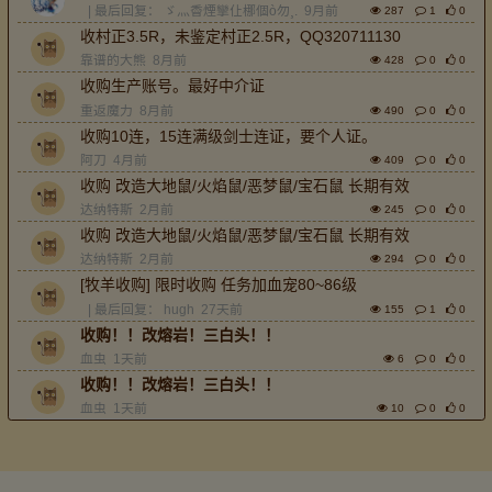
| 最后回复：
ゞ灬稥煙攣仩梛個ò勿¸.
9月前
287
1
0
收村正3.5R，未鉴定村正2.5R，QQ320711130
靠谱的大熊
8月前
428
0
0
收购生产账号。最好中介证
重返魔力
8月前
490
0
0
收购10连，15连满级剑士连证，要个人证。
阿刀
4月前
409
0
0
收购 改造大地鼠/火焰鼠/恶梦鼠/宝石鼠 长期有效
达纳特斯
2月前
245
0
0
收购 改造大地鼠/火焰鼠/恶梦鼠/宝石鼠 长期有效
达纳特斯
2月前
294
0
0
[牧羊收购] 限时收购 任务加血宠80~86级
| 最后回复：
hugh
27天前
155
1
0
收购！！改熔岩！三白头！！
血虫
1天前
6
0
0
收购！！改熔岩！三白头！！
血虫
1天前
10
0
0