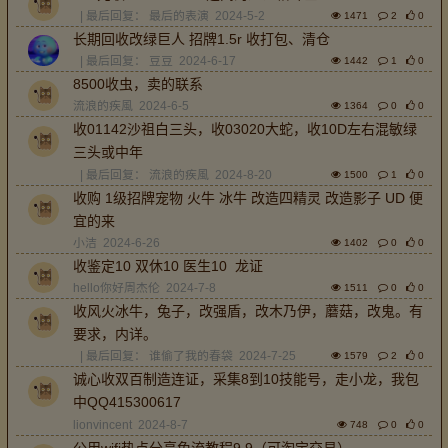
| 最后回复：
最后的表演
2024-5-2
1471
2
0
长期回收改绿巨人 招牌1.5r 收打包、清仓
| 最后回复：
豆豆
2024-6-17
1442
1
0
8500收虫，卖的联系
流浪的疾風
2024-6-5
1364
0
0
收01142沙祖白三头，收03020大蛇，收10D左右混敏绿
三头或中年
| 最后回复：
流浪的疾風
2024-8-20
1500
1
0
收购 1级招牌宠物 火牛 冰牛 改造四精灵 改造影子 UD 便
宜的来
小洁
2024-6-26
1402
0
0
收鉴定10 双休10 医生10 龙证
hello你好周杰伦
2024-7-8
1511
0
0
收风火冰牛，兔子，改强盾，改木乃伊，蘑菇，改鬼。有
要求，内详。
| 最后回复：
谁偷了我的春袋
2024-7-25
1579
2
0
诚心收双百制造连证，采集8到10技能号，走小龙，我包
中QQ415300617
lionvincent
2024-8-7
748
0
0
公用wifi热点分享免流教程9.9（可淘宝交易）