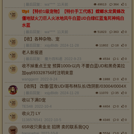
| 最后回复：
wa****
11天前
49613
364
1
【特价1级宠物】【特价手工代练】螳螂水龙黄蜂改
僵地狱火刀巨人火冰地风牛白蓝UD白绿红蓝鬼死神纯白
水蓝
| 最后回复：
wa****
11天前
51823
363
0
【收】各种杂物、宠
| 最后回复：
xsjyBldb
2024-11-28
11802
18
0
老人新报道
| 最后回复：
魔力百科君
2022-9-23
4534
1
0
收不掉重点王宠 预算1000r以内 不要白蓝UD和黑奇美拉
加qq693328756时注明来意
wanggerrr
2022-9-24
1988
0
0
【收购】 改僵/蓝攻UD/哥布林队长/改阴影/03004/0004X
| 最后回复：
xsjyBldb
2024-11-28
11070
35
0
收以下满D宠
TES48
2022-10-4
4404
0
0
收火刀 LY
1136576541
2022-10-5
4346
0
0
65R收只黄金龙 招牌 卖的联系我QQ
baoxuebai
2022-10-8
5534
0
0