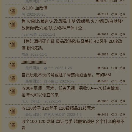
| 最后回复：
we****
2023-11-3
6376
48
1
收110+血改僵
萌
2022-10-25
2141
0
0
售 火露比/裁判/未改风精/山梦/改螃蟹/火刀/怨灵/白骷髅/
改迷你/改穴龙/队长/各种尸体 | 全...
nyanko桑
2022-11-1
3662
0
0
【售】满档死亡蜂 极品改造欧特奇美拉 4D风牛 2D攻改
僵 树化石队
杰森
2022-11-1
2829
0
0
jjjjjjjjjjjjjjjjjjjjjjjjjjjj
| 最后回复：
�****
2023-1-26
2304
8
0
自己玩收不玩的号或胚子号慈雨或金星，有的MM
| 最后回复：
身不由己
2023-1-9
2488
1
0
收80➕巫师，咒术，任务无视，另收50----70任务敏宠，
招牌也可以便宜的来
乐天（怀旧）
2022-11-9
2005
0
0
收110斧子 120斧子 120级精品11技咒术
| 最后回复：
这男人很淡定
2023-4-2
2461
3
0
收个100-120 龙证 单证弓手 越便宜越好 名字什么的都不
看