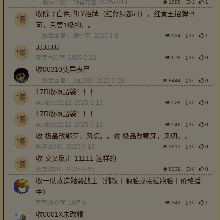
| 最后回复：
野兽先生
2025-3-14
1088
2
1
收除了白色的LY招牌（红蓝绿都可），红黄王招牌也
可，只要1级的。。
| 最后回复：
谢小宝
2025-2-8
934
3
1
JJJJJJJ
麥芽雪冷萃
2025-2-22
678
0
0
收00310变异丧尸
| 最后回复：
gg1990
2025-6-28
8444
6
0
17R收物品袋！！！
wuxiyao2012
2025-6-13
528
0
0
17R收物品袋！！！
wuxiyao2012
2025-6-13
548
0
0
收 极品改鄂牙，风切。。收 极品改鄂牙，风切。。
秋意浓001
2025-6-13
3911
0
0
收 交叉反击 11111 这样的
秋意浓001
2025-6-16
8339
0
0
收一队改造骷髅战士（纯攻丨胞胎或接近胞胎丨价格适
中）
宇智波の辉
10月前
343
0
1
收0001X未改精