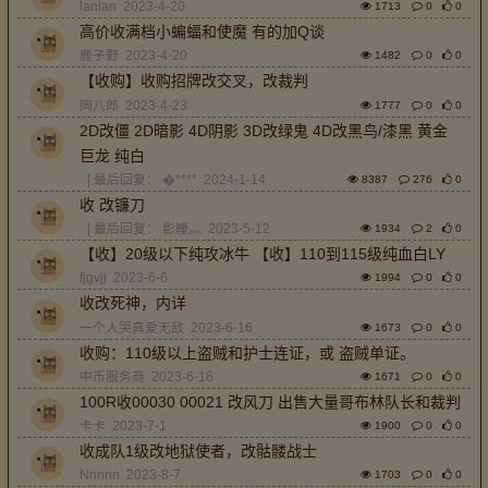
lanlan
2023-4-20
1713
0
0
高价收满档小蝙蝠和使魔 有的加Q谈
鹿子野
2023-4-20
1482
0
0
【收购】收购招牌改交叉，改裁判
岡八郎
2023-4-23
1777
0
0
2D改僵 2D暗影 4D阴影 3D改绿鬼 4D改黑鸟/漆黑 黄金
巨龙 纯白
| 最后回复：
�****
2024-1-14
8387
276
0
收 改镰刀
| 最后回复：
影瞳灬
2023-5-12
1934
2
0
【收】20级以下纯攻冰牛 【收】110到115级纯血白LY
fjgvjj
2023-6-6
1994
0
0
收改死神，内详
一个人哭真爱无敌
2023-6-16
1673
0
0
收购：110级以上盗贼和护士连证，或 盗贼单证。
中币服务商
2023-6-16
1671
0
0
100R收00030 00021 改风刀 出售大量哥布林队长和裁判
卡卡
2023-7-1
1900
0
0
收成队1级改地狱使者，改骷髅战士
Nnnnn
2023-8-7
1703
0
0