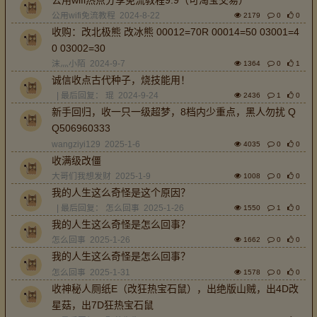
公用wifi免流教程
2024-8-22
2179
0
0
收购：改北极熊 改冰熊 00012=70R 00014=50 03001=4
0 03002=30
沫灬小陌
2024-9-7
1364
0
1
诚信收点古代种子，烧技能用！
| 最后回复：
琨
2024-9-24
2436
1
0
新手回归，收一只一级超梦，8档内少重点，黑人勿扰 Q
Q506960333
wangziyi129
2025-1-6
4035
0
0
收满级改僵
大哥们我想发财
2025-1-9
1008
0
0
我的人生这么奇怪是这个原因？
| 最后回复：
怎么回事
2025-1-26
1550
1
0
我的人生这么奇怪是怎么回事？
怎么回事
2025-1-26
1662
0
0
我的人生这么奇怪是怎么回事？
怎么回事
2025-1-31
1578
0
0
收神秘人厕纸E（改狂热宝石鼠），出绝版山贼，出4D改
星菇，出7D狂热宝石鼠