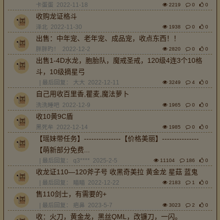
卡蛋蛋
2022-11-18
2219
0
0
收购龙证格斗
泽北
2022-11-30
1938
0
0
出售：中年宠、老年宠、成品宠，收点东西！！
胖胖旳！
2022-12-2
2820
0
0
出售1-4D水龙，胞胎队，魔戒圣戒，120级4连3个10格
斗，10级摘星弓
| 最后回复：
大大
2022-12-11
3249
4
0
自己用收百里香,瞿麦,魔法萝卜
洗洗睡吧
2022-12-9
1965
0
0
收10黄9C盾
黑死牟
2022-12-14
1985
0
0
【瑶妹带任务】---------------【价格美丽】---------------
【萌新部分免费...
| 最后回复：
q3****
2025-2-5
11104
186
0
收龙证110—120斧子号 收黑奇美拉 黄金龙 星菇 蓝鬼
| 最后回复：
瞄瞄
2022-12-22
2183
1
0
售110剑士，有需要的+
| 最后回复：
疤鼻
2023-5-7
3023
2
0
收：火刀，黄金龙，黑丝QML，改镰刀，一闪。