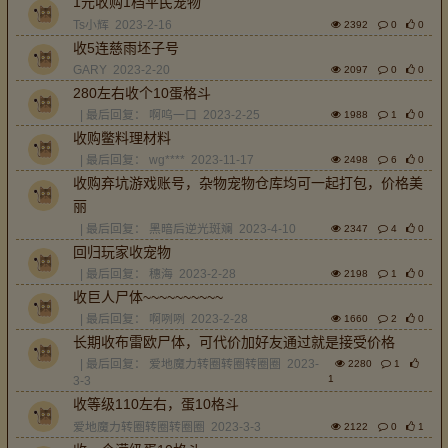
1元收购1档平民宠物
Ts小辉
2023-2-16
2392
0
0
收5连慈雨坯子号
GARY
2023-2-20
2097
0
0
280左右收个10蛋格斗
| 最后回复：
啊呜一口
2023-2-25
1988
1
0
收购鳖料理材料
| 最后回复：
wg****
2023-11-17
2498
6
0
收购弃坑游戏账号，杂物宠物仓库均可一起打包，价格美
丽
| 最后回复：
黑暗后逆光斑斓
2023-4-10
2347
4
0
回归玩家收宠物
| 最后回复：
穗海
2023-2-28
2198
1
0
收巨人尸体~~~~~~~~~~
| 最后回复：
啊咧咧
2023-2-28
1660
2
0
长期收布雷欧尸体，可代价加好友通过就是接受价格
| 最后回复：
爱地魔力转圈转圈转圈圈
2023-
2280
1
1
3-3
收等级110左右，蛋10格斗
爱地魔力转圈转圈转圈圈
2023-3-3
2122
0
1