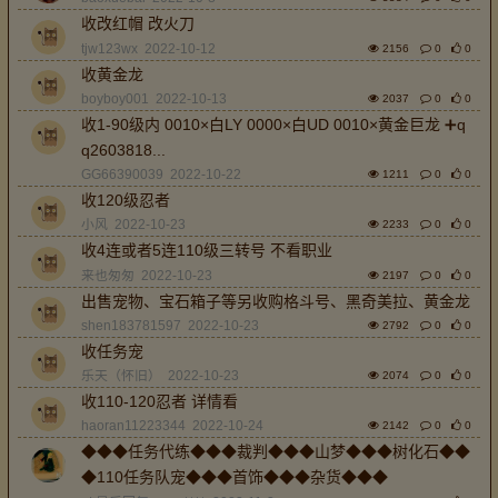
收改红帽 改火刀
tjw123wx
2022-10-12
2156
0
0
收黄金龙
boyboy001
2022-10-13
2037
0
0
收1-90级内 0010×白LY 0000×白UD 0010×黄金巨龙 ➕q
q2603818...
GG66390039
2022-10-22
1211
0
0
收120级忍者
小风
2022-10-23
2233
0
0
收4连或者5连110级三转号 不看职业
来也匆匆
2022-10-23
2197
0
0
出售宠物、宝石箱子等另收购格斗号、黑奇美拉、黄金龙
shen183781597
2022-10-23
2792
0
0
收任务宠
乐天（怀旧）
2022-10-23
2074
0
0
收110-120忍者 详情看
haoran11223344
2022-10-24
2142
0
0
◆◆◆任务代练◆◆◆裁判◆◆◆山梦◆◆◆树化石◆◆
◆110任务队宠◆◆◆首饰◆◆◆杂货◆◆◆