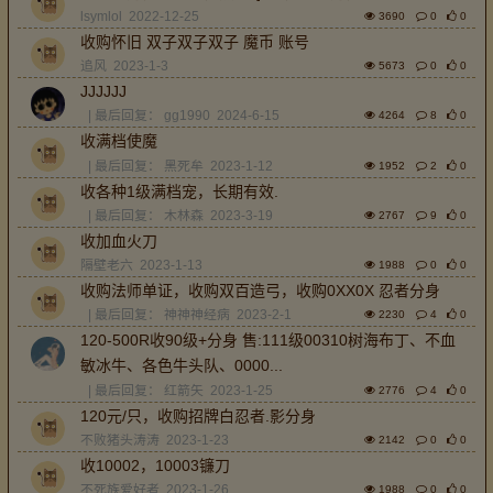
lsymlol
2022-12-25
3690
0
0
收购怀旧 双子双子双子 魔币 账号
追风
2023-1-3
5673
0
0
JJJJJJ
| 最后回复：
gg1990
2024-6-15
4264
8
0
收满档使魔
| 最后回复：
黑死牟
2023-1-12
1952
2
0
收各种1级满档宠，长期有效.
| 最后回复：
木林森
2023-3-19
2767
9
0
收加血火刀
隔壁老六
2023-1-13
1988
0
0
收购法师单证，收购双百造弓，收购0XX0X 忍者分身
| 最后回复：
神神神经病
2023-2-1
2230
4
0
120-500R收90级+分身 售:111级00310树海布丁、不血
敏冰牛、各色牛头队、0000...
| 最后回复：
红箭矢
2023-1-25
2776
4
0
120元/只，收购招牌白忍者.影分身
不败猪头涛涛
2023-1-23
2142
0
0
收10002，10003镰刀
不死族爱好者
2023-1-26
1988
0
0