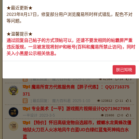
账号：
全部
战斗系号
生产系号
服务系号
★最近更新★
采集系号
2023年8月17日，修复部分用户浏览魔易所时样式错乱，配色不对
有偿服务：
全部
装备加工
药剂制作
料理烹饪
等问题。
物品鉴定
救死扶伤
带路开门
玩家互助：
全部
无偿服务
★温馨提示★
重置
通过回复自己帖子的方式顶帖可以，还请不要发相同的帖霸屏严重
违反版规，一旦被发现将封IP和帐号(百科和魔易所禁止访问)，同时
关入小黑屋公示相关信息。
最新
精华
排序：
回帖时间
魔易所官方中介服务商【老淡】唯一QQ38387541
朕已知晓
1，承接全区服中介业务。
| 最后回复：
魔力百科君
2025-1-10
42384
14
3
魔易所官方代练服务商【胖子代练】：QQ1716375
371
| 最后回复：
魔力百科君
2025-1-10
123812
11
1
专业美术【一平】游戏图片视频设计QQ719627998
一平设计
2023-3-5
22466
0
1
【特价】怀旧高级宠物自选超市，螳螂水龙黄蜂改僵
地狱火刀巨人火冰地风牛白蓝UD白绿红蓝鬼死神纯白水
蓝