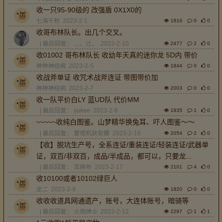
收一只95-90级的 改强盾 0X1X0的
七海千秋
2023-2-1
1816
0
0
收哥布林队长。出几个交叉。
| 最后回复：
﹏、辻。
2023-2-10
2477
2
0
收01002 哥布林队长 收幼年天真的迷你龙 5D内 带价
神神神经病
2023-2-5
1844
0
0
收战斧单证 收咒术战斧连证 带图带价加
神神神经病
2023-2-7
2003
0
0
收一队平价白LY 蓝UD队 代价MM
| 最后回复：
yukee
2023-2-8
1835
1
0
~~~~~收纯白图鉴。山梦精华换兔耳、吓人图鉴～～
| 最后回复：
蒙塔机狄安娜
2023-2-16
2054
2
0
【收】脱坑生产号，全系连证/重装连证/轻装连证/武器单
证，双百/非双百，成品/半成品，都可以，只要龙...
| 最后回复：
亚麻布
2023-2-17
2101
4
0
收10100或者10102绿巨人
龙二
2023-2-9
1820
0
0
收收收道具网通遗产，账号，大连体账号，暗骑等
| 最后回复：
火炮绅士
2023-2-12
2297
1
1