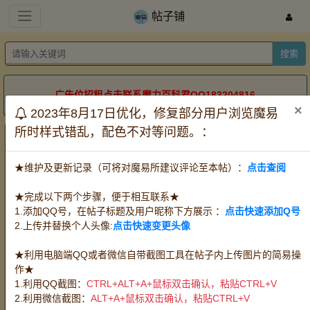
帖子铺
搜索
广告位招租点击联系魔力百科君QQ183204816
×
2023年8月17日优化，修复部分用户浏览魔易
所时样式错乱，配色不对等问题。：
我的人生这么奇怪是怎么回事？
怀旧牧羊
怀旧金牛
怀旧双子
道具电信
道具网通
时长
出售
收购
代练
攻宠
魔宠
★维护及更新记录（可将对魔易所建议评论至本帖）：
点击查阅
怎么回事
2025-1-31
1578
QQ：
123456789
★完成以下两个步骤，便于相互联系★
到现在35岁了我也不清楚自己身上发生了什么事情，现在回想起事情
1.添加QQ号，在帖子标题及用户昵称下方展示 ：
点击快速添加Q号
是从我在广东省清远市清新县第一小学三年级4班8岁的时候做出那个
2.上传并替换个人头像:
点击快速变更头像
发明像现在网上卖的 碎肉机开始的。现在回忆一下感觉当时就已经有
人在背后控制一切似的，有时候我不会做作业问同学怎么做都好像有
★利用电脑端QQ或者微信自带截图工具在帖子内上传图片的简易操
人想阻止我与他交流一样。我的名字叫钟展华 当时可能只有9到10岁
作★
也是在清新县第一小学的时候，也是同一个班主任李老师她在上课的
1.利用QQ截图：
CTRL+ALT+A+鼠标双击确认，粘贴CTRL+V
时候点名叫我参加一个校运会（就是全级短跑比赛），当时我没有主
2.利用微信截图：
ALT+A+鼠标双击确认，粘贴CTRL+V
动参加这个短跑比赛的。她叫我代替我们班那个已经报名参加了校运