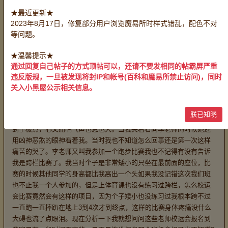
会的何同学参加短跑比赛，说我跑步比较快，小学生听到老师叫他做
★最近更新★
事一般都是答应的，我也不知道怎么回事也只能答应了。这次比赛我
2023年8月17日，修复部分用户浏览魔易所时样式错乱，配色不对
拿了第一名，当时的心情是非常高兴的。毕竟我读书也没得过第一
等问题。
名，这次比赛是我人生以来第一次拿第一名也是我第一次的荣誉，当
时的心情是多么的高兴多么的自豪。可是回到教室里班主任李老师却
★温馨提示★
当着全班同学告诉我，这次短跑比赛因为我们班有两个同学参加了别
通过回复自己帖子的方式顶帖可以，还请不要发相同的帖霸屏严重
人班只参加一个大概就是说这次短跑比赛对别人班级不公平这样的比
违反版规，一旦被发现将封IP和帐号(百科和魔易所禁止访问)，同时
赛不算数，反正就是说我拿了第一名也是不作数的，只能给我一个安w
关入小黑屋公示相关信息。
ei奖。现在回想起我当时的情绪是多么的悲痛欲绝，当时我的眼泪是直
接涌出来的，我强忍着眼泪趴在桌子上但是终究还是敌不过这样的打
朕已知晓
击，哭喊声一下子响遍了整个教室泪水哇啦啦的直喷出来，心里难受
到了极点，心又痛喘气声也急也大。当我哭着看向李老师的时候她还
用凶神恶煞的眼神看着我。当时我也不知道怎么回事还是第一次这样
痛苦的哭了。李老师又叫我参加一个跑步比赛我也不记得有没有告诉
我是跨栏比赛了。我当时个子是非常矮小的只坐在最前面的座位，比
赛的时候其他同学的身高都比我高出一个头如果我没记错这次我们班
也不止我一个人参加的，但是上体育课也没有练习过跨栏，怎么校运
会比赛竟然会有这样的项目，因为个子矮小也没练习过我根本跨不过
一直跑一直摔趴在地上3到4次才到终点，这样的比赛身体疼痛没什么
大碍也流了点眼泪。现在分析一下我就想问问这些老师校运会报名到