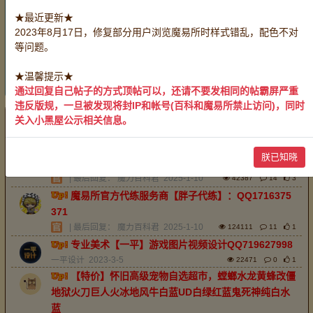
账号：
全部
战斗系号
生产系号
服务系号
★最近更新★
采集系号
2023年8月17日，修复部分用户浏览魔易所时样式错乱，配色不对
有偿服务：
全部
装备加工
药剂制作
料理烹饪
等问题。
物品鉴定
救死扶伤
带路开门
玩家互助：
全部
无偿服务
★温馨提示★
重置
通过回复自己帖子的方式顶帖可以，还请不要发相同的帖霸屏严重
违反版规，一旦被发现将封IP和帐号(百科和魔易所禁止访问)，同时
关入小黑屋公示相关信息。
最新
精华
排序：
回帖时间
魔易所官方中介服务商【老淡】唯一QQ38387541
朕已知晓
1，承接全区服中介业务。
| 最后回复：
魔力百科君
2025-1-10
42387
14
3
魔易所官方代练服务商【胖子代练】：QQ1716375
371
| 最后回复：
魔力百科君
2025-1-10
124111
11
1
专业美术【一平】游戏图片视频设计QQ719627998
一平设计
2023-3-5
22471
0
1
【特价】怀旧高级宠物自选超市，螳螂水龙黄蜂改僵
地狱火刀巨人火冰地风牛白蓝UD白绿红蓝鬼死神纯白水
蓝