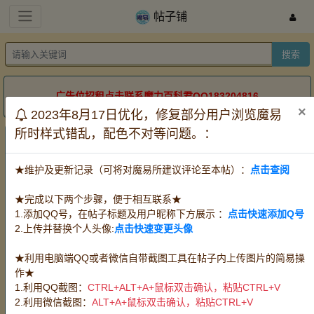
帖子铺
搜索
广告位招租点击联系魔力百科君QQ183204816
×
2023年8月17日优化，修复部分用户浏览魔易
所时样式错乱，配色不对等问题。：
帖子铺
服务器：
全部
怀旧牧羊
怀旧金牛
怀旧双子
★维护及更新记录（可将对魔易所建议评论至本帖）：
点击查阅
道具电信
道具网通
时长
方式：
全部
出售
收购
代练
★完成以下两个步骤，便于相互联系★
宠物：
全部
攻宠
魔宠
血宠
任务队宠
1.添加QQ号，在帖子标题及用户昵称下方展示 ：
点击快速添加Q号
王宠赛宠
PK宠
2.上传并替换个人头像:
点击快速变更头像
装备：
全部
武器
防具
首饰
水晶
PK
装
★利用电脑端QQ或者微信自带截图工具在帖子内上传图片的简易操
消耗品：
全部
料理
血瓶
时水
技能草
作★
精华
改图
其他消耗品
魔币(游戏币)
1.利用QQ截图：
CTRL+ALT+A+鼠标双击确认，粘贴CTRL+V
材料：
全部
挖掘
狩猎
伐木
宝石
任
2.利用微信截图：
ALT+A+鼠标双击确认，粘贴CTRL+V
务