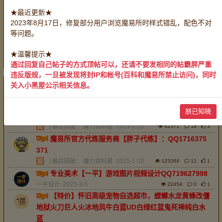
账号：
全部
战斗系号
生产系号
服务系号
★最近更新★
采集系号
2023年8月17日，修复部分用户浏览魔易所时样式错乱，配色不对
有偿服务：
全部
装备加工
药剂制作
料理烹饪
等问题。
物品鉴定
救死扶伤
带路开门
玩家互助：
全部
无偿服务
★温馨提示★
重置
通过回复自己帖子的方式顶帖可以，还请不要发相同的帖霸屏严重
违反版规，一旦被发现将封IP和帐号(百科和魔易所禁止访问)，同时
关入小黑屋公示相关信息。
最新
精华
排序：
回帖时间
魔易所官方中介服务商【老淡】唯一QQ38387541
朕已知晓
1，承接全区服中介业务。
| 最后回复：
魔力百科君
2025-1-10
42371
14
3
魔易所官方代练服务商【胖子代练】：QQ1716375
371
| 最后回复：
魔力百科君
2025-1-10
123264
11
1
专业美术【一平】游戏图片视频设计QQ719627998
一平设计
2023-3-5
22454
0
1
【特价】怀旧高级宠物自选超市，螳螂水龙黄蜂改僵
地狱火刀巨人火冰地风牛白蓝UD白绿红蓝鬼死神纯白水
蓝