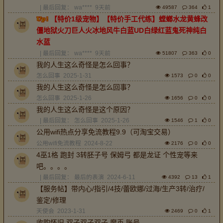
| 最后回复：
wa****
9天前
49587
364
1
【特价1级宠物】【特价手工代练】螳螂水龙黄蜂改
僵地狱火刀巨人火冰地风牛白蓝UD白绿红蓝鬼死神纯白
水蓝
| 最后回复：
wa****
9天前
51807
363
0
我的人生这么奇怪是怎么回事？
怎么回事
2025-1-31
1573
0
0
我的人生这么奇怪是怎么回事？
怎么回事
2025-1-26
1656
0
0
我的人生这么奇怪是这个原因？
| 最后回复：
怎么回事
2025-1-26
1546
1
0
公用wifi热点分享免流教程9.9（可淘宝交易）
公用wifi免流教程
2024-8-22
2176
0
0
4巫1格 跑封 3转胚子号 保姆弓 都是龙证 个性宠等来
吧。。。。
| 最后回复：
最后的表演
2024-6-11
4392
13
1
【服务帖】带内心/指引/4技/蕾欧娜/过海/生产3转/治疗/
鉴定/修理
天使会
2023-1-31
2469
0
1
收购怀旧 双子双子双子 魔币 账号