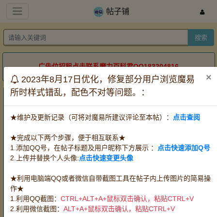
帖子铺
搜索
广告位招租点击联系魔力百科君QQ183204816
×
2023年8月17日优化，修复部分用户浏览魔易
所时样式错乱，配色不对等问题。：
帖子铺
服务器：
全部
怀旧牧羊
怀旧金牛
怀旧双子
★维护及更新记录（可将对魔易所建议评论至本帖）：
点击查阅
道具电信
道具网通
时长
方式：
全部
出售
收购
代练
★完成以下两个步骤，便于相互联系★
宠物：
全部
攻宠
魔宠
血宠
任务队宠
1.添加QQ号，在帖子标题及用户昵称下方展示 ：
点击快速添加Q号
王宠赛宠
PK宠
2.上传并替换个人头像:
点击快速变更头像
装备：
全部
武器
防具
首饰
水晶
PK
装
★利用电脑端QQ或者微信自带截图工具在帖子内上传图片的简易操
消耗品：
全部
料理
血瓶
时水
技能草
作★
精华
改图
其他消耗品
魔币(游戏币)
1.利用QQ截图：
CTRL+ALT+A+鼠标双击确认，粘贴CTRL+V
材料：
全部
挖掘
狩猎
伐木
宝石
任
2.利用微信截图：
ALT+A+鼠标双击确认，粘贴CTRL+V
务