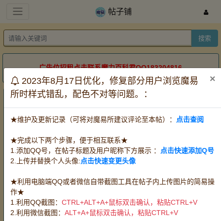
帖子铺
搜索
广告位招租点击联系魔力百科君QQ183204816
×
2023年8月17日优化，修复部分用户浏览魔易
所时样式错乱，配色不对等问题。：
帖子铺
服务器：
全部
怀旧牧羊
怀旧金牛
怀旧双子
★维护及更新记录（可将对魔易所建议评论至本帖）：
点击查阅
道具电信
道具网通
时长
方式：
全部
出售
收购
代练
★完成以下两个步骤，便于相互联系★
宠物：
全部
攻宠
魔宠
血宠
任务队宠
1.添加QQ号，在帖子标题及用户昵称下方展示 ：
点击快速添加Q号
王宠赛宠
PK宠
2.上传并替换个人头像:
点击快速变更头像
装备：
全部
武器
防具
首饰
水晶
PK
装
★利用电脑端QQ或者微信自带截图工具在帖子内上传图片的简易操
消耗品：
全部
料理
血瓶
时水
技能草
作★
精华
改图
其他消耗品
魔币(游戏币)
1.利用QQ截图：
CTRL+ALT+A+鼠标双击确认，粘贴CTRL+V
材料：
全部
挖掘
狩猎
伐木
宝石
任
2.利用微信截图：
ALT+A+鼠标双击确认，粘贴CTRL+V
务