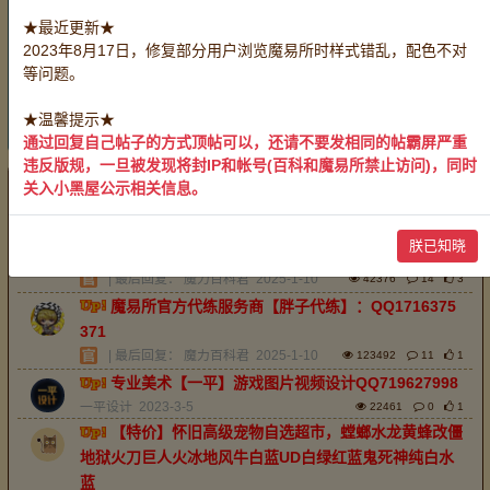
账号：
全部
战斗系号
生产系号
服务系号
★最近更新★
采集系号
2023年8月17日，修复部分用户浏览魔易所时样式错乱，配色不对
有偿服务：
全部
装备加工
药剂制作
料理烹饪
等问题。
物品鉴定
救死扶伤
带路开门
玩家互助：
全部
无偿服务
★温馨提示★
重置
通过回复自己帖子的方式顶帖可以，还请不要发相同的帖霸屏严重
违反版规，一旦被发现将封IP和帐号(百科和魔易所禁止访问)，同时
关入小黑屋公示相关信息。
最新
精华
排序：
回帖时间
魔易所官方中介服务商【老淡】唯一QQ38387541
朕已知晓
1，承接全区服中介业务。
| 最后回复：
魔力百科君
2025-1-10
42376
14
3
魔易所官方代练服务商【胖子代练】：QQ1716375
371
| 最后回复：
魔力百科君
2025-1-10
123492
11
1
专业美术【一平】游戏图片视频设计QQ719627998
一平设计
2023-3-5
22461
0
1
【特价】怀旧高级宠物自选超市，螳螂水龙黄蜂改僵
地狱火刀巨人火冰地风牛白蓝UD白绿红蓝鬼死神纯白水
蓝