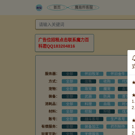
首页
魔易所客服
广告位招租点击联系魔力百
科君QQ183204816
服务器：
全部
怀旧牧羊
怀旧金牛
方式：
全部
出售
收购
代练
宠物：
全部
攻宠
魔宠
血宠
装备：
全部
武器
防具
首饰
消耗品：
全部
料理
血瓶
时水
材料：
全部
挖掘
狩猎
伐木
账号：
全部
战斗系号
生产系号
有偿服务：
全部
装备加工
药剂制作
玩家互助：
全部
无偿服务