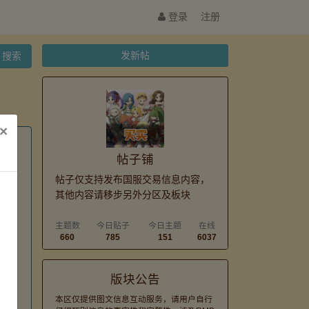
登录
注册
发新帖
搜索
×
帖子铺
帖子仅支持发布国服交易信息内容，
其他内容请移步另外分区及板块
主题数
今日贴子
今日主题
在线
660
785
151
6037
版块公告
本区仅提供图文信息互动服务，请用户自行