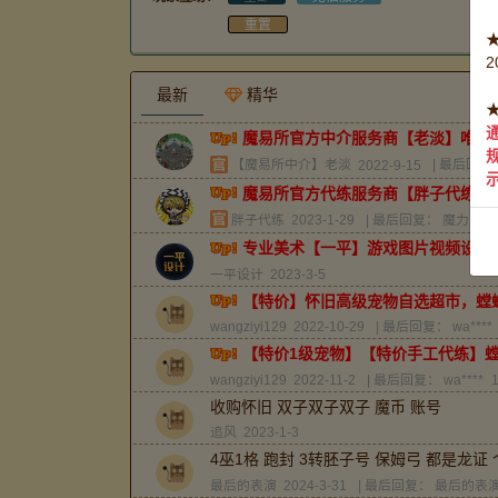
重置
最新
精华
魔易所官方中介服务商【老淡】唯一QQ
【魔易所中介】老淡
2022-9-15
| 最后回复
魔易所官方代练服务商【胖子代练】：QQ
胖子代练
2023-1-29
| 最后回复：
魔力百科
专业美术【一平】游戏图片视频设计QQ7
一平设计
2023-3-5
【特价】怀旧高级宠物自选超市，螳
wangziyi129
2022-10-29
| 最后回复：
wa****
【特价1级宠物】【特价手工代练】
wangziyi129
2022-11-2
| 最后回复：
wa****
收购怀旧 双子双子双子 魔币 账号
追风
2023-1-3
4巫1格 跑封 3转胚子号 保姆弓 都是龙
最后的表演
2024-3-31
| 最后回复：
最后的表