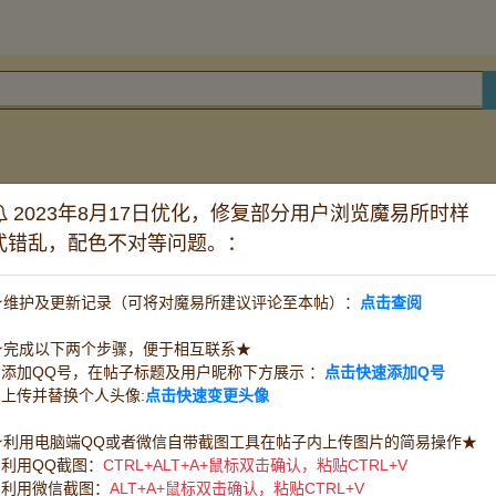
2023年8月17日优化，修复部分用户浏览魔易所时样
帖子铺
式错乱，配色不对等问题。：
怀旧双子
道具电信
道具网通
时长
★维护及更新记录（可将对魔易所建议评论至本帖）：
点击查阅
任务队宠
王宠赛宠
PK宠
★完成以下两个步骤，便于相互联系★
水晶
PK装
1.添加QQ号，在帖子标题及用户昵称下方展示 ：
点击快速添加Q号
技能草
精华
改图
其他消耗品
魔币(游戏币)
2.上传并替换个人头像:
点击快速变更头像
宝石
任务
服务系号
采集系号
★利用电脑端QQ或者微信自带截图工具在帖子内上传图片的简易操作★
1.利用QQ截图：
CTRL+ALT+A+鼠标双击确认，粘贴CTRL+V
料理烹饪
物品鉴定
救死扶伤
带路开门
2.利用微信截图：
ALT+A+鼠标双击确认，粘贴CTRL+V