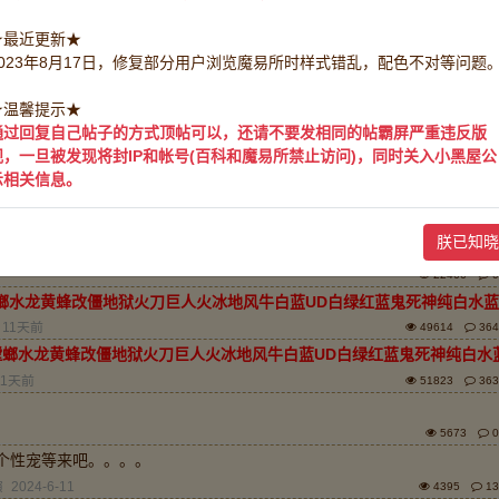
★最近更新★
2023年8月17日，修复部分用户浏览魔易所时样式错乱，配色不对等问题
排序：
回帖时
★温馨提示★
通过回复自己帖子的方式顶帖可以，还请不要发相同的帖霸屏严重违反版
383875411，承接全区服中介业务。
规，一旦被发现将封IP和帐号(百科和魔易所禁止访问)，同时关入小黑屋公
：
魔力百科君
2025-1-10
42384
14
示相关信息。
1716375371
君
2025-1-10
123843
11
朕已知晓
19627998
22466
0
螂水龙黄蜂改僵地狱火刀巨人火冰地风牛白蓝UD白绿红蓝鬼死神纯白水蓝
11天前
49614
364
螳螂水龙黄蜂改僵地狱火刀巨人火冰地风牛白蓝UD白绿红蓝鬼死神纯白水
11天前
51823
363
5673
0
证 个性宠等来吧。。。。
演
2024-6-11
4395
13