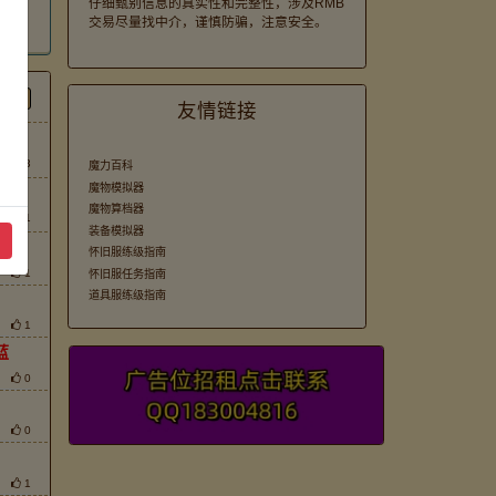
仔细甄别信息的真实性和完整性，涉及RMB
交易尽量找中介，谨慎防骗，注意安全。
。
间
友情链接
3
魔力百科
魔物模拟器
魔物算档器
1
装备模拟器
怀旧服练级指南
1
怀旧服任务指南
道具服练级指南
1
蓝
0
0
1