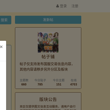
登录
注册
发新帖
搜索
×
帖子铺
帖子仅支持发布国服交易信息内容，
其他内容请移步另外分区及板块
主题数
今日贴子
今日主题
在线
660
785
151
4703
版块公告
本区仅提供图文信息互动服务，请用户自行