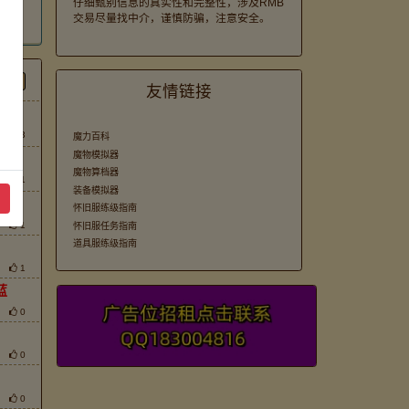
仔细甄别信息的真实性和完整性，涉及RMB
交易尽量找中介，谨慎防骗，注意安全。
。
间
友情链接
3
魔力百科
魔物模拟器
魔物算档器
1
装备模拟器
怀旧服练级指南
1
怀旧服任务指南
道具服练级指南
1
蓝
0
0
0