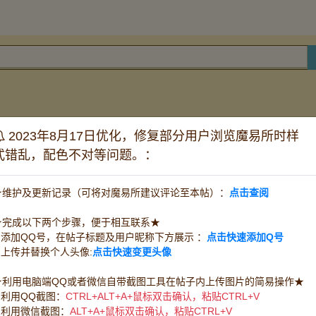
2023年8月17日优化，修复部分用户浏览魔易所时样
帖子铺
式错乱，配色不对等问题。：
怀旧双子
道具电信
道具网通
时长
★维护及更新记录（可将对魔易所建议评论至本帖）：
点击查阅
任务队宠
王宠赛宠
PK宠
★完成以下两个步骤，便于相互联系★
水晶
PK装
1.添加QQ号，在帖子标题及用户昵称下方展示 ：
点击快速添加Q号
技能草
精华
改图
其他消耗品
魔币(游戏币)
2.上传并替换个人头像:
点击快速变更头像
宝石
任务
服务系号
采集系号
★利用电脑端QQ或者微信自带截图工具在帖子内上传图片的简易操作★
1.利用QQ截图：
CTRL+ALT+A+鼠标双击确认，粘贴CTRL+V
料理烹饪
物品鉴定
救死扶伤
带路开门
2.利用微信截图：
ALT+A+鼠标双击确认，粘贴CTRL+V