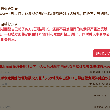
★最近更新★
2023年8月17日，修复部分用户浏览魔易所时样式错乱，配色不对等问题
排序：
回帖时
★温馨提示★
通过回复自己帖子的方式顶帖可以，还请不要发相同的帖霸屏严重违反版
383875411，承接全区服中介业务。
规，一旦被发现将封IP和帐号(百科和魔易所禁止访问)，同时关入小黑屋公
：
魔力百科君
2025-1-10
42384
14
示相关信息。
1716375371
君
2025-1-10
123813
11
朕已知晓
19627998
22466
0
螂水龙黄蜂改僵地狱火刀巨人火冰地风牛白蓝UD白绿红蓝鬼死神纯白水蓝
11天前
49613
364
螳螂水龙黄蜂改僵地狱火刀巨人火冰地风牛白蓝UD白绿红蓝鬼死神纯白水
11天前
51823
363
1662
0
25-1-26
1550
1