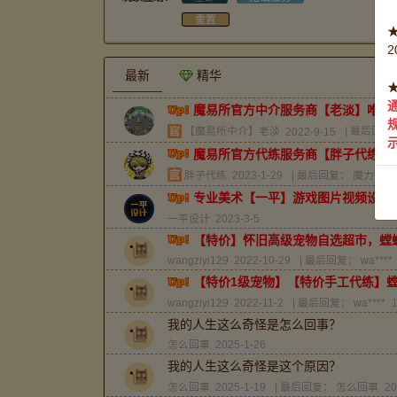
重置
最新
精华
魔易所官方中介服务商【老淡】唯一QQ
【魔易所中介】老淡
2022-9-15
| 最后回复
魔易所官方代练服务商【胖子代练】：QQ
胖子代练
2023-1-29
| 最后回复：
魔力百科
专业美术【一平】游戏图片视频设计QQ7
一平设计
2023-3-5
【特价】怀旧高级宠物自选超市，螳
wangziyi129
2022-10-29
| 最后回复：
wa****
【特价1级宠物】【特价手工代练】
wangziyi129
2022-11-2
| 最后回复：
wa****
我的人生这么奇怪是怎么回事？
怎么回事
2025-1-26
我的人生这么奇怪是这个原因？
怎么回事
2025-1-19
| 最后回复：
怎么回事
20