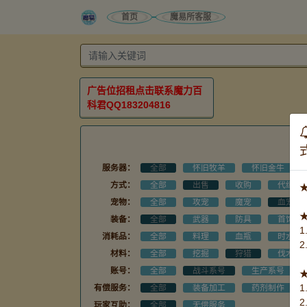
首页
魔易所客服
广告位招租点击联系魔力百
科君QQ183204816
服务器：
全部
怀旧牧羊
怀旧金牛
方式：
全部
出售
收购
代练
宠物：
全部
攻宠
魔宠
血宠
装备：
全部
武器
防具
首饰
消耗品：
全部
料理
血瓶
时水
材料：
全部
挖掘
狩猎
伐木
账号：
全部
战斗系号
生产系号
有偿服务：
全部
装备加工
药剂制作
玩家互助：
全部
无偿服务